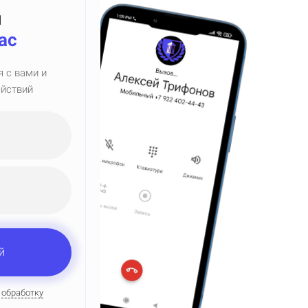
н
ас
я с вами и
ействий
й
а
обработку