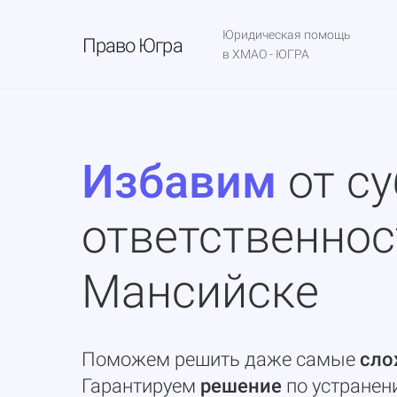
Юридическая помощь
Право Югра
в ХМАО - ЮГРА
Избавим
от с
ответственнос
Мансийске
Поможем решить даже самые
сл
Гарантируем
решение
по устранен