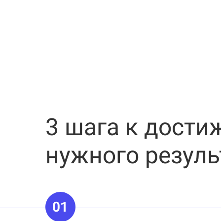
3 шага к дост
нужного резуль
01