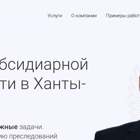
Услуги
О компании
Примеры работ
убсидиарной
ти в Ханты-
ожные
задачи.
ию преследований