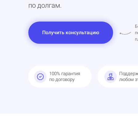
по долгам.
Б
Получить консультацию
п
п
100% гарантия
Поддерж
по договору
любом э