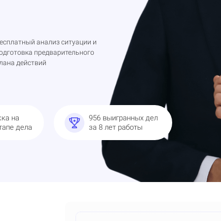
есплатный анализ ситуации и
одготовка предварительного
лана действий
ка на
956 выигранных дел
тапе дела
за 8 лет работы