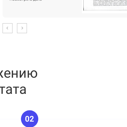
ижению
тата
02