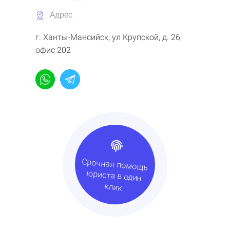
Адрес
г. Ханты-Мансийск, ул Крупской, д. 26,
офис 202
Срочная помощь
юриста в один
клик