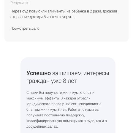
Результат:
Результат:
Результат:
Результат:
Результат:
Через суд повысили алименты на ребенка в 2 раза, доказав
Через суд повысили алименты на ребенка в 2 раза, доказав
Через суд повысили алименты на ребенка в 2 раза, доказав
Через суд повысили алименты на ребенка в 2 раза, доказав
Через суд повысили алименты на ребенка в 2 раза, доказав
сторонние доходы бывшего супруга.
сторонние доходы бывшего супруга.
сторонние доходы бывшего супруга.
сторонние доходы бывшего супруга.
сторонние доходы бывшего супруга.
Посмотреть дело
Посмотреть дело
Посмотреть дело
Посмотреть дело
Посмотреть дело
Успешно
защищаем интересы
граждан уже 8 лет
С нами Вы получаете минимум хлопот и
максимум эффекта. В каждой отрасли
юридического права у нас есть специалист с
опытом минимум 8 лет. Работая с нами вы
получаете постоянную поддержку,
квалифицированную помощь как в суде, так и в
досудебных делах.