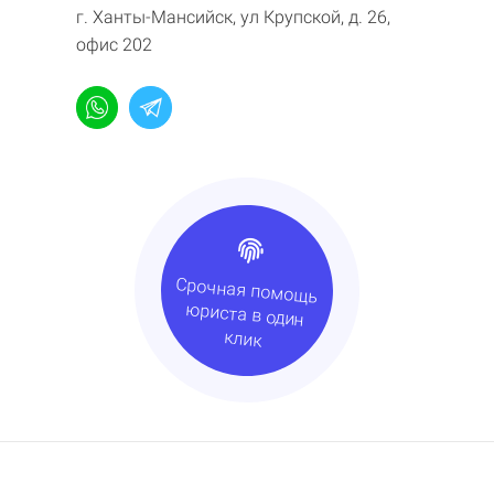
г. Ханты-Мансийск, ул Крупской, д. 26,
офис 202
Срочная помощь
юриста в один
клик